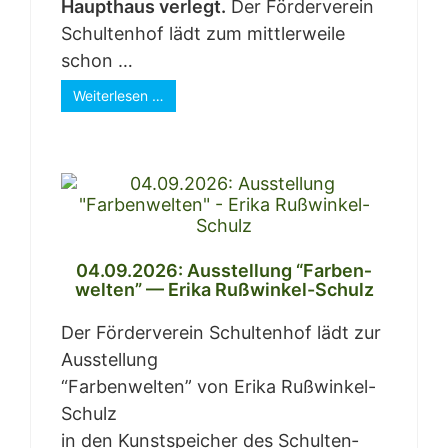
Haupt­haus ver­legt.
Der För­der­ver­ein
Schul­ten­hof lädt zum mitt­ler­wei­le
schon …
Wei­ter­le­sen …
04.09.2026: Aus­stel­lung “Far­ben­
wel­ten” — Eri­ka Rußwinkel-Schulz
Der För­der­ver­ein Schul­ten­hof lädt zur
Aus­stel­lung
“Far­ben­wel­ten” von Eri­ka Ruß­win­kel-
Schulz
in den Kunst­spei­cher des Schul­ten­