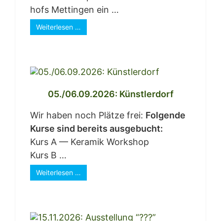
hofs Mett­in­gen ein …
Wei­ter­le­sen …
05./06.09.2026: Künst­ler­dorf
Wir haben noch Plät­ze frei:
Fol­gen­de
Kur­se sind bereits aus­ge­bucht:
Kurs A — Kera­mik Work­shop
Kurs B …
Wei­ter­le­sen …