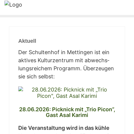
Aktu­ell
Der Schul­ten­hof in Mett­in­gen ist ein
akti­ves Kul­tur­zen­trum mit abwechs­
lungs­rei­chem Pro­gramm. Über­zeu­gen
sie sich selbst:
28.06.2026: Pick­nick mit „Trio Picon”,
Gast Asal Karimi
Die Ver­an­stal­tung wird in das küh­le