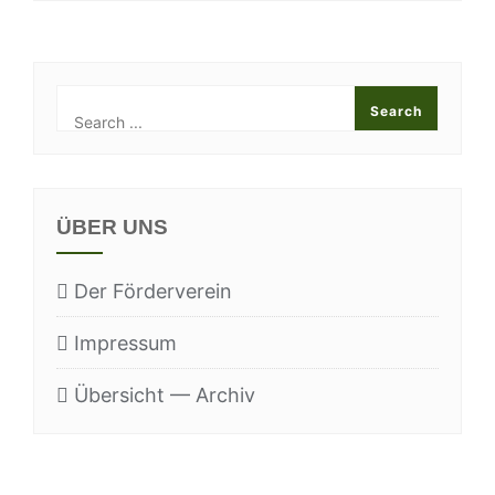
ÜBER UNS
Der För­der­ver­ein
Impres­sum
Über­sicht — Archiv