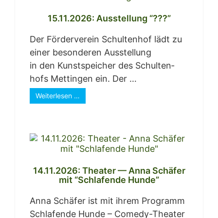
15.11.2026: Aus­stel­lung “???”
Der För­der­ver­ein Schul­ten­hof lädt zu
einer beson­de­ren Aus­stel­lung
in den Kunst­spei­cher des Schul­ten­
hofs Mett­in­gen ein. Der …
Wei­ter­le­sen …
14.11.2026: Thea­ter — Anna Schä­fer
mit “Schla­fen­de Hunde”
Anna Schä­fer ist mit ihrem Pro­gramm
Schla­fen­de Hun­de – Come­dy-Thea­ter