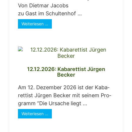
Von Diet­mar Jacobs
zu Gast im Schul­ten­hof …
Wei­ter­le­sen …
12.12.2026: Kaba­ret­tist Jür­gen
Becker
Am 12. Dezem­ber 2026 ist der Kaba­
ret­tist Jür­gen Becker mit sei­nem Pro­
gramm “Die Ursa­che liegt …
Wei­ter­le­sen …