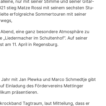
llei­ne, nur mit sei­ner Stim­me und sei­ner Gitar­
021 stieg Mat­ze Ros­si mit sei­nem sechs­ten Stu­
­te erfolg­rei­che Som­mer­tou­ren mit sei­ner
erwegs,
em Abend, eine ganz beson­de­re Atmo­sphä­re zu
e „Lie­der­ma­cher im Schul­ten­hof“. Auf sei­ner
t ist am 11. April in Regensburg.
en Jahr mit Jan Plew­ka und Mar­co Schmedt­je gibt
 Ein­la­dung des För­der­ver­eins Mett­in­ger
li­kum präsentieren.
k­rock­band Tag­traum, laut Mit­tei­lung, dass er