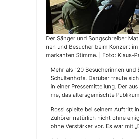
Der Sän­ger und Song­schrei­ber Mat­z
nen und Besu­cher beim Kon­zert im Me
mar­kan­ten Stim­me.
|
Foto: Klaus-P
Mehr als 120 Besu­che­rin­nen und
Schul­ten­hofs. Dar­über freu­te sich
in einer Pres­se­mit­tei­lung. Der a
me, das alters­ge­misch­te Publi­ku
Ros­si spiel­te bei sei­nem Auf­trit
Zuhö­rer natür­lich nicht ohne ein
ohne Ver­stär­ker vor. Es war mit „B