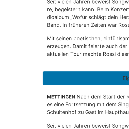
Seit vie­len Jah­ren beweist Song­wr
re, begeis­tern kann. Beim Kon­zert
dio­al­bum „Wofür schlägt dein Herz
Band. In frü­he­ren Zei­ten war Ro
Mit sei­nen poe­ti­schen, ein­fühl
erzeu­gen. Damit fei­er­te auch der F
aktu­el­len Tour mach­te Ros­si dies­
Ei
Nach dem Start der Rei
METTINGEN
es eine Fort­set­zung mit dem Sin­ge
Schul­ten­hof zu Gast im Haupt­hau
Seit vie­len Jah­ren beweist Song­wr