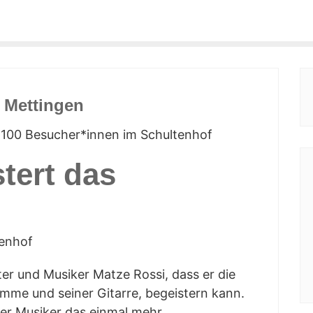
n Mettingen
ber 100 Besucher*innen im Schultenhof
­tert das
tenhof
ter und Musi­ker Mat­ze Ros­si, dass er die
im­me und sei­ner Gitar­re, begeis­tern kann.
der Musi­ker das ein­mal mehr.