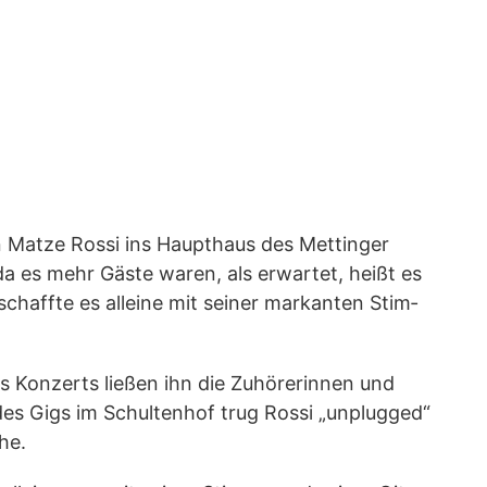
at­ze Ros­si ins Haupt­haus des Mett­in­ger
r, da es mehr Gäs­te waren, als erwar­tet, heißt es
chaff­te es allei­ne mit sei­ner mar­kan­ten Stim­
s Kon­zerts lie­ßen ihn die Zuhö­re­rin­nen und
es Gigs im Schul­ten­hof trug Ros­si „unplug­ged“
che.