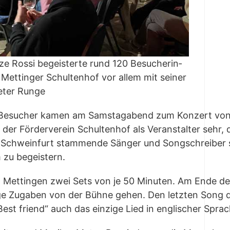
e Ros­si begeis­ter­te rund 120 Besu­che­rin­
tt­in­ger Schul­ten­hof vor allem mit sei­ner
eter Runge
 Besu­cher kamen am Sams­tag­abend zum Kon­zert von M
 der För­der­ver­ein Schul­ten­hof als Ver­an­stal­ter seh
us Schwein­furt stam­men­de Sän­ger und Song­schrei­ber s
m zu begeistern.
t in Mett­in­gen zwei Sets von je 50 Minu­ten. Am Ende de
i­ge Zuga­ben von der Büh­ne gehen. Den letz­ten Song d
est fri­end“ auch das ein­zi­ge Lied in eng­li­scher Spra