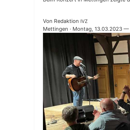
Von Redak­ti­on
IVZ
Mett­in­gen · Mon­tag, 13.03.2023 —