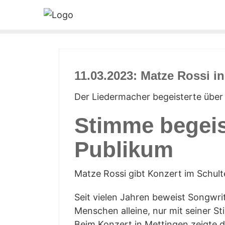
11.03.2023: Mat­ze Ros­si i
Der Lie­der­ma­cher begeis­ter­te ü
Stim­me begeis
Publikum
Mat­ze Ros­si gibt Kon­zert im Schul
Seit vie­len Jah­ren beweist Song­wri­
Men­schen allei­ne, nur mit sei­ner St
Beim Kon­zert in Mett­in­gen zeig­te 