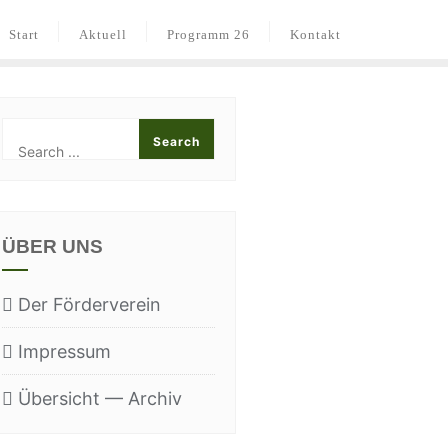
Start
Aktu­ell
Pro­gramm 26
Kon­takt
ÜBER UNS
Der För­der­ver­ein
Impres­sum
Über­sicht — Archiv