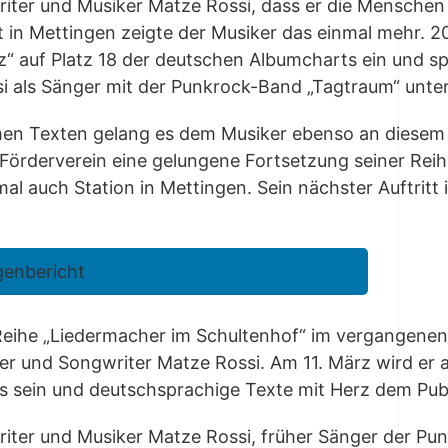
i­ter und Musi­ker Mat­ze Ros­si, dass er die Men­schen a
 in Mett­in­gen zeig­te der Musi­ker das ein­mal mehr. 2
“ auf Platz 18 der deut­schen Album­charts ein und spiel
s­si als Sän­ger mit der Punk­rock-Band „Tag­traum“ unt
­sa­men Tex­ten gelang es dem Musi­ker eben­so an die­s
ör­der­ver­ein eine gelun­ge­ne Fort­set­zung sei­ner Rei­h
mal auch Sta­ti­on in Mett­in­gen. Sein nächs­ter Auf­trit
genbericht
­he „Lie­der­ma­cher im Schul­ten­hof“ im ver­gan­ge­n
r und Song­wri­ter Mat­ze Ros­si. Am 11. März wird er auf
s sein und deutsch­spra­chi­ge Tex­te mit Herz dem Pub
i­ter und Musi­ker Mat­ze Ros­si, frü­her Sän­ger der Pun