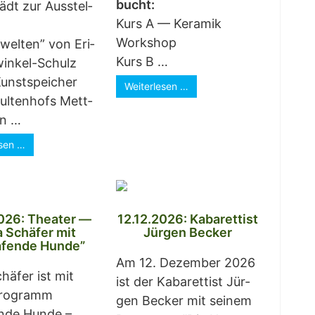
bucht:
lädt zur Aus­stel­
Kurs A — Kera­mik
Work­shop
­wel­ten” von Eri­
Kurs B …
in­kel-Schulz
unst­spei­cher
Wei­ter­le­sen …
l­ten­hofs Mett­
in …
e­sen …
026: Thea­ter —
12.12.2026: Kaba­ret­tist
 Schä­fer mit
Jür­gen Becker
­fen­de Hunde”
Am 12. Dezem­ber 2026
ä­fer ist mit
ist der Kaba­ret­tist Jür­
ro­gramm
gen Becker mit sei­nem
n­de Hun­de –