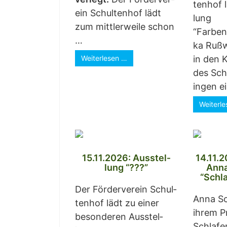
ten­hof 
ein Schul­ten­hof lädt
lung
zum mitt­ler­wei­le schon
“Far­ben
…
ka Ruß­w
Wei­ter­le­sen …
in den K
des Schu
in­gen e
Wei­ter­l
15.11.2026: Aus­stel­
14.11.2
lung “???”
Anna
“Schla
Der För­der­ver­ein Schul­
Anna Sch
ten­hof lädt zu einer
ihrem P
beson­de­ren Aus­stel­
Schla­fe