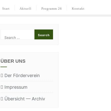
Start
Aktu­ell
Pro­gramm 26
Kon­takt
ÜBER UNS
Der För­der­ver­ein
Impres­sum
Über­sicht — Archiv