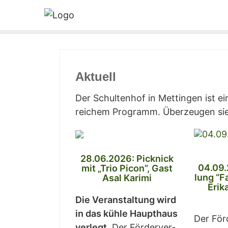
Aktu­ell
Der Schul­ten­hof in Mett­in­gen ist e
rei­chem Pro­gramm. Über­zeu­gen sie
28.06.2026: Pick­nick
04.09.
mit „Trio Picon”, Gast
lung “F
Asal Karimi
Eri­
Die Ver­an­stal­tung wird
in das küh­le Haupt­haus
Der För­
ver­legt.
Der För­der­ver­