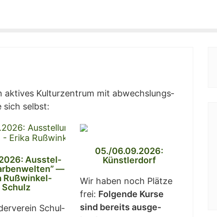
in akti­ves Kul­tur­zen­trum mit abwechs­lungs­
 sich selbst:
05./06.09.2026:
2026: Aus­stel­
Künst­ler­dorf
ar­ben­wel­ten” —
ka Rußwinkel-
Wir haben noch Plät­ze
Schulz
frei:
Fol­gen­de Kur­se
sind bereits aus­ge­
der­ver­ein Schul­