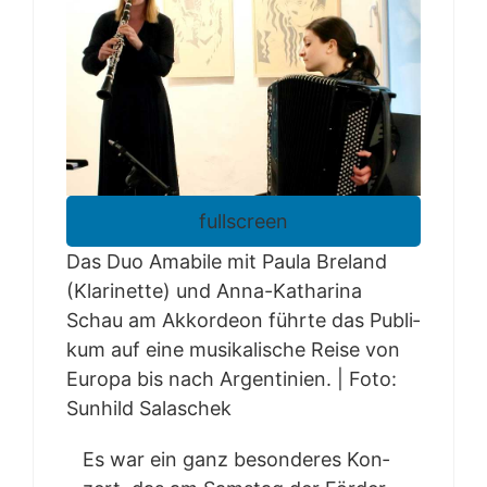
fullscreen
Das Duo Ama­bi­le mit Pau­la Bre­land
(Kla­ri­net­te) und Anna-Katha­ri­na
Schau am Akkor­de­on führ­te das Publi­
kum auf eine musi­ka­li­sche Rei­se von
Euro­pa bis nach Argen­ti­ni­en.
|
Foto:
Sun­hild Salaschek
Es war ein ganz beson­de­res Kon­