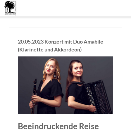
20.05.2023 Kon­zert mit Duo Ama­bi­le
(Kla­ri­net­te und Akkordeon)
Beein­dru­cken­de Rei­se