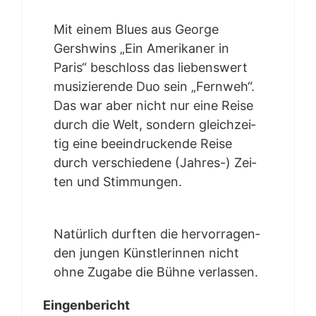
Mit einem Blues aus Geor­ge
Gershwins „Ein Ame­ri­ka­ner in
Paris“ beschloss das lie­bens­wert
musi­zie­ren­de Duo sein „Fern­weh“.
Das war aber nicht nur eine Rei­se
durch die Welt, son­dern gleich­zei­
tig eine beein­dru­cken­de Rei­se
durch ver­schie­de­ne (Jah­res-) Zei­
ten und Stimmungen.
Natür­lich durf­ten die her­vor­ra­gen­
den jun­gen Künst­le­rin­nen nicht
ohne Zuga­be die Büh­ne verlassen.
Ein­gen­be­richt