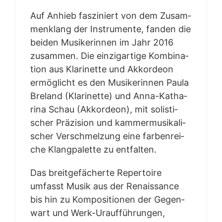
Auf Anhieb fas­zi­niert von dem Zusam­
men­klang der Instru­men­te, fan­den die
bei­den Musi­ke­rin­nen im Jahr 2016
zusam­men. Die ein­zig­ar­ti­ge Kom­bi­na­
ti­on aus Kla­ri­net­te und Akkor­de­on
ermög­licht es den Musi­ke­rin­nen Pau­la
Bre­land (Kla­ri­net­te) und Anna-Katha­
ri­na Schau (Akkor­de­on), mit solis­ti­
scher Prä­zi­si­on und kam­mer­mu­si­ka­li­
scher Ver­schmel­zung eine far­ben­rei­
che Klang­pa­let­te zu entfalten.
Das breit­ge­fä­cher­te Reper­toire
umfasst Musik aus der Renais­sance
bis hin zu Kom­po­si­tio­nen der Gegen­
wart und Werk-Urauf­füh­run­gen,