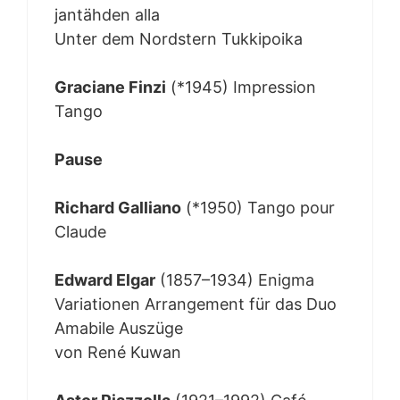
jantäh­den alla
Unter dem Nord­stern Tuk­ki­poi­ka
Gra­cia­ne Fin­zi
(*1945) Impres­si­on
Tan­go
Pau­se
Richard Gal­lia­no
(*1950) Tan­go pour
Clau­de
Edward Elgar
(1857–1934) Enig­ma
Varia­tio­nen Arran­ge­ment für das Duo
Ama­bi­le Aus­zü­ge
von René Kuwan