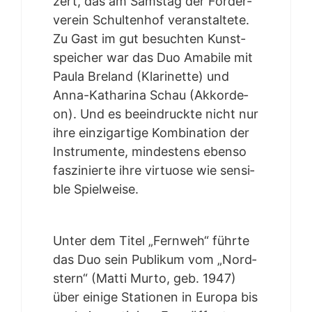
zert, das am Sams­tag der För­der­
ver­ein Schul­ten­hof ver­an­stal­te­te.
Zu Gast im gut besuch­ten Kunst­
spei­cher war das Duo Ama­bi­le mit
Pau­la Bre­land (Kla­ri­net­te) und
Anna-Katha­ri­na Schau (Akkor­de­
on). Und es beein­druck­te nicht nur
ihre ein­zig­ar­ti­ge Kom­bi­na­ti­on der
Instru­men­te, min­des­tens eben­so
fas­zi­nier­te ihre vir­tuo­se wie sen­si­
ble Spielweise.
Unter dem Titel „Fern­weh“ führ­te
das Duo sein Publi­kum vom „Nord­
stern“ (Mat­ti Mur­to, geb. 1947)
über eini­ge Sta­tio­nen in Euro­pa bis