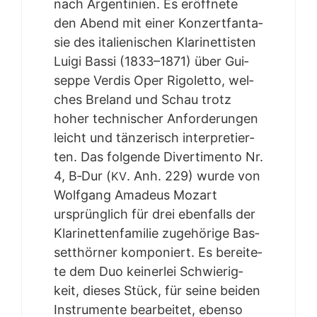
nach Argen­ti­ni­en. Es eröff­ne­te
den Abend mit einer Kon­zert­fan­ta­
sie des ita­lie­ni­schen Kla­ri­net­tis­ten
Lui­gi Bas­si (1833–1871) über Gui­
sep­pe Ver­dis Oper Rigo­let­to, wel­
ches Bre­land und Schau trotz
hoher tech­ni­scher Anfor­de­run­gen
leicht und tän­ze­risch inter­pre­tier­
ten. Das fol­gen­de Diver­ti­men­to Nr.
4, B‑Dur (
. Anh. 229) wur­de von
KV
Wolf­gang Ama­de­us Mozart
ursprüng­lich für drei eben­falls der
Kla­ri­net­ten­fa­mi­lie zuge­hö­ri­ge Bas­
sett­hör­ner kom­po­niert. Es berei­te­
te dem Duo kei­ner­lei Schwie­rig­
keit, die­ses Stück, für sei­ne bei­den
Instru­men­te bear­bei­tet, eben­so