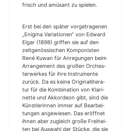
frisch und amü­sant zu spielen.
Erst bei den spä­ter vor­ge­tra­ge­nen
„Enig­ma Varia­tio­nen“ von Edward
Elgar (1898) grif­fen sie auf den
zeit­ge­nös­si­schen Kom­po­nis­ten
René Kuwan für Anre­gun­gen beim
Arran­ge­ment des gro­ßen Orches­
ter­wer­kes für ihre Instru­men­te
zurück. Da es kei­ne Ori­gi­nal­li­te­ra­
tur für die Kom­bi­na­ti­on von Kla­ri­
net­te und Akkor­de­on gibt, sind die
Künst­le­rin­nen immer auf Bear­bei­
tun­gen ange­wie­sen. Das eröff­net
ihnen aber zugleich gro­ße Frei­hei­
ten bei Aus­wahl der Stü­cke, die sie