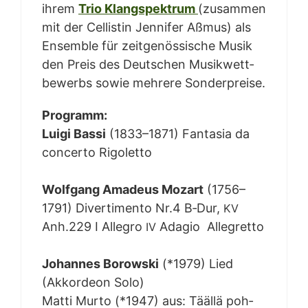
ihrem
Trio Klang­spek­trum
(zusam­men
mit der Cel­lis­tin Jen­ni­fer Aßmus) als
Ensem­ble für zeit­ge­nös­si­sche Musik
den Preis des Deut­schen Musik­wett­
be­werbs sowie meh­re­re Sonderpreise.
Pro­gramm:
Lui­gi Bas­si
(1833–1871) Fan­ta­sia da
con­cer­to Rigo­let­to
Wolf­gang Ama­de­us Mozart
(1756–
1791) Diver­ti­men­to Nr.4 B‑Dur,
KV
Anh.229 I Alle­gro
Ada­gio Alle­gret­to
IV
Johan­nes Borow­ski
(*1979) Lied
(Akkor­de­on Solo)
Mat­ti Mur­to (*1947) aus: Tääl­lä poh­