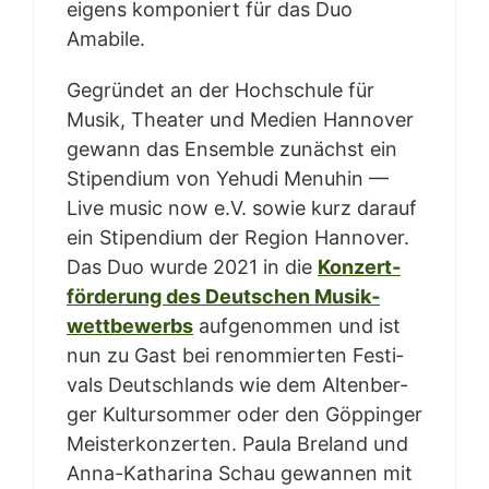
eigens kom­po­niert für das Duo
Amabile.
Gegrün­det an der Hoch­schu­le für
Musik, Thea­ter und Medi­en Han­no­ver
gewann das Ensem­ble zunächst ein
Sti­pen­di­um von Yehu­di Menu­hin —
Live music now e.V. sowie kurz dar­auf
ein Sti­pen­di­um der Regi­on Han­no­ver.
Das Duo wur­de 2021 in die
Kon­zert­
för­de­rung des Deut­schen Musik­
wett­be­werbs
auf­ge­nom­men und ist
nun zu Gast bei renom­mier­ten Fes­ti­
vals Deutsch­lands wie dem Alten­ber­
ger Kul­tur­som­mer oder den Göp­pin­g­er
Meis­ter­kon­zer­ten. Pau­la Bre­land und
Anna-Katha­ri­na Schau gewan­nen mit