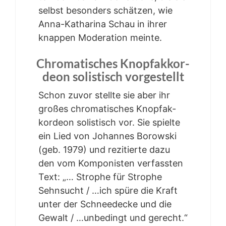
selbst beson­ders schät­zen, wie
Anna-Katha­ri­na Schau in ihrer
knap­pen Mode­ra­ti­on meinte.
Chro­ma­ti­sches Knopf­ak­kor­
de­on solis­tisch vorgestellt
Schon zuvor stell­te sie aber ihr
gro­ßes chro­ma­ti­sches Knopf­ak­
kor­de­on solis­tisch vor. Sie spiel­te
ein Lied von Johan­nes Borow­ski
(geb. 1979) und rezi­tier­te dazu
den vom Kom­po­nis­ten ver­fass­ten
Text: „… Stro­phe für Stro­phe
Sehn­sucht / …ich spü­re die Kraft
unter der Schnee­de­cke und die
Gewalt / …unbe­dingt und gerecht.“