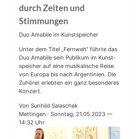
durch Zei­ten und
Stimmungen
Duo Ama­bi­le im Kunstspeicher
Unter dem Titel „Fern­weh“ führ­te das
Duo Ama­bi­le sein Publi­kum im Kunst­
spei­cher auf eine musi­ka­li­sche Rei­se
von Euro­pa bis nach Argen­ti­ni­en. Die
Zuhö­rer erleb­ten ein ganz beson­de­res
Konzert.
Von Sun­hild Sala­schek
Mett­in­gen · Sonn­tag, 21.05.2023 —
14:32 Uhr