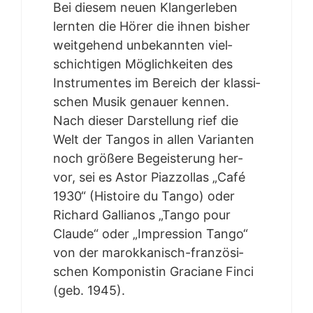
Bei die­sem neu­en Klanger­le­ben
lern­ten die Hörer die ihnen bis­her
weit­ge­hend unbe­kann­ten viel­
schich­ti­gen Mög­lich­kei­ten des
Instru­men­tes im Bereich der klas­si­
schen Musik genau­er ken­nen.
Nach die­ser Dar­stel­lung rief die
Welt der Tan­gos in allen Vari­an­ten
noch grö­ße­re Begeis­te­rung her­
vor, sei es Astor Piaz­zoll­as „Café
1930“ (His­toire du Tan­go) oder
Richard Gal­lia­nos „Tan­go pour
Clau­de“ oder „Impres­si­on Tan­go“
von der marok­ka­nisch-fran­zö­si­
schen Kom­po­nis­tin Gra­cia­ne Fin­ci
(geb. 1945).