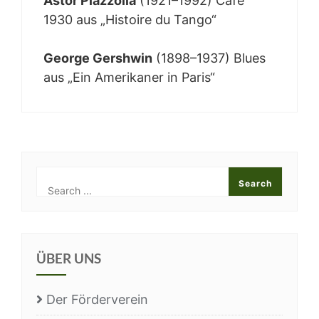
Astor Piaz­zolla
(1921–1992) Café
1930 aus „His­toire du Tan­go“
Geor­ge Gershwin
(1898–1937) Blues
aus „Ein Ame­ri­ka­ner in Paris“
ÜBER UNS
Der För­der­ver­ein