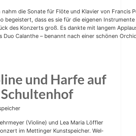
 nahm die Sona­te für Flö­te und Kla­vier von Fran­cis P
 begeis­tert, dass es sie für die eige­nen Instru­men­te
Stück des Kon­zerts groß. Es dank­te mit lan­gem Applau
 das Duo Calan­the – benannt nach einer schö­nen Orchi­d
li­ne und Har­fe auf
r Schultenhof
rspeicher
hr­mey­er (Vio­li­ne) und Lea Maria Löff­ler
n­zert im Mett­in­ger Kunst­spei­cher. Wel­