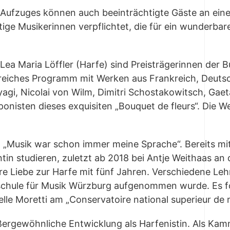
des Auf­zu­ges kön­nen auch beein­träch­tig­te Gäs­te an ei
­ge Musi­ke­rin­nen ver­pflich­tet, die für ein wun­der­ba
Lea Maria Löff­ler (Har­fe) sind Preis­trä­ge­rin­nen der
ei­ches Pro­gramm mit Wer­ken aus Frank­reich, Deutsch­l
­gi, Nico­lai von Wilm, Dimi­t­ri Schost­a­ko­witsch, Gaet­a
nis­ten die­ses exqui­si­ten „Bou­quet de fleurs“. Die Wer­k
Musik war schon immer mei­ne Spra­che“. Bereits mit z
­tin stu­die­ren, zuletzt ab 2018 bei Ant­je Weit­haas an
hre Lie­be zur Har­fe mit fünf Jah­ren. Ver­schie­de­ne Leh­
h­schu­le für Musik Würz­burg auf­ge­nom­men wur­de. Es 
l­le Moret­ti am „Con­ser­va­toire natio­nal superi­eur de
er­ge­wöhn­li­che Ent­wick­lung als Har­fe­nis­tin. Als Kam