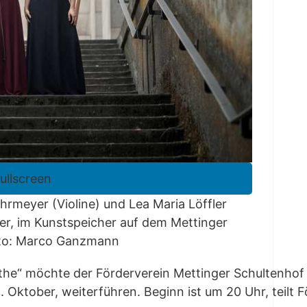
fullscreen
mey­er (Vio­li­ne) und Lea Maria Löff­ler
ber, im Kunst­spei­cher auf dem Mett­in­ger
to: Mar­co Ganzmann
e“ möch­te der För­der­ver­ein Mett­in­ger Schul­ten­hof se
Okto­ber, wei­ter­füh­ren. Beginn ist um 20 Uhr, teilt För