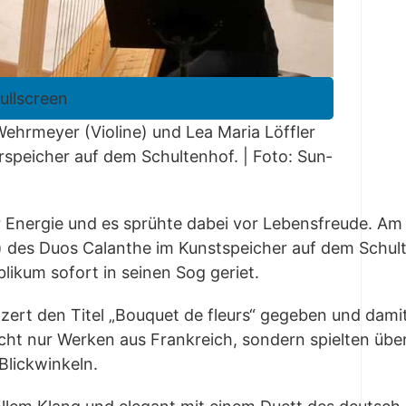
fullscreen
ehr­mey­er (Vio­li­ne) und Lea Maria Löff­ler
r­spei­cher auf dem Schul­ten­hof.
|
Foto: Sun­
r Ener­gie und es sprüh­te dabei vor Lebens­freu­de. Am 
e) des Duos Calan­the im Kunst­spei­cher auf dem Schul­ten
li­kum sofort in sei­nen Sog geriet.
­zert den Titel „Bou­quet de fleurs“ gege­ben und damit 
cht nur Wer­ken aus Frank­reich, son­dern spiel­ten übe
 Blickwinkeln.