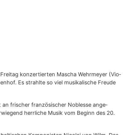
Frei­tag kon­zer­tier­ten Mascha Wehr­mey­er (Vio­
­hof. Es strahl­te so viel musi­ka­li­sche Freu­de
an fri­scher fran­zö­si­scher Nobles­se ange­
r­wie­gend herr­li­che Musik vom Beginn des 20.