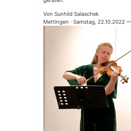
geraten.
Von Sun­hild Sala­schek
Mett­in­gen · Sams­tag, 22.10.2022 