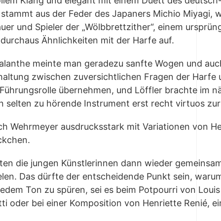
ol­lem Klang und ele­gant mit einem Duett des deutsch-b
stammt aus der Feder des Japa­ners Michio Miya­gi, wie 
u­er und Spie­ler der „Wölb­brett­zi­ther“, einem ursprüng
durch­aus Ähn­lich­kei­ten mit der Har­fe auf.
 Calan­the mein­te man gera­de­zu sanf­te Wogen und auch 
hal­tung zwi­schen zuver­sicht­li­chen Fra­gen der Har­fe 
Füh­rungs­rol­le über­neh­men, und Löff­ler brach­te im 
n sel­ten zu hören­de Instru­ment erst recht vir­tu­os zu
ch Wehr­mey­er aus­drucks­stark mit Varia­tio­nen von Hei
ückchen.
l­ten die jun­gen Künst­le­rin­nen dann wie­der gemein­sam
ie­len. Das dürf­te der ent­schei­den­de Punkt sein, war
 jedem Ton zu spü­ren, sei es beim Pot­pour­ri von Lou­is 
i oder bei einer Kom­po­si­ti­on von Hen­ri­et­te Renié, e