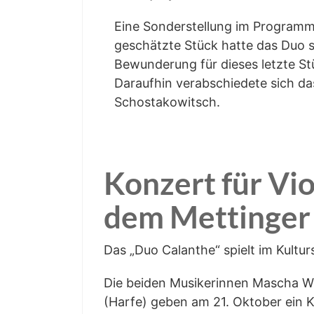
Eine Son­der­stel­lung im Pro­gramm
geschätz­te Stück hat­te das Duo so
Bewun­de­rung für die­ses letz­te 
Dar­auf­hin ver­ab­schie­de­te sich
Schostakowitsch.
Kon­zert für Vio­
dem Mett­in­ge
Das „Duo Calan­the“ spielt im Kultu
Die bei­den Musi­ke­rin­nen Mascha We
(Har­fe) geben am 21. Okto­ber ein Ko