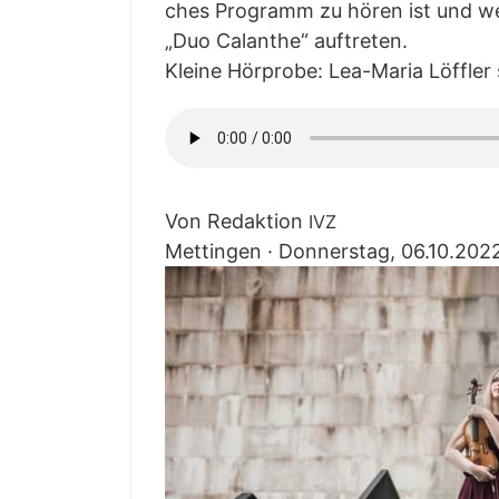
ches Pro­gramm zu hören ist und wer
„Duo Calan­the“ auf­tre­ten.
Klei­ne Hör­pro­be: Lea-Maria Löff­ler 
Von Redak­ti­on
IVZ
Mett­in­gen · Don­ners­tag, 06.10.20