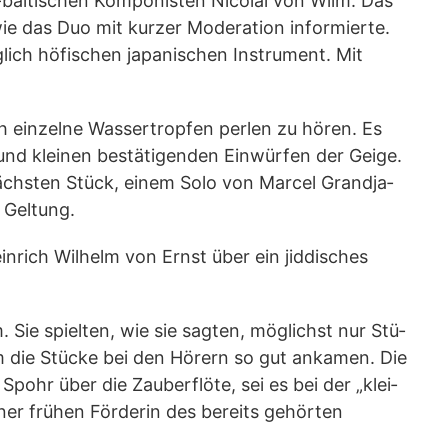
al­ti­schen Kom­po­nis­ten Nico­lai von Wilm. Das
das Duo mit kur­zer Mode­ra­ti­on infor­mier­te.
­lich höfi­schen japa­ni­schen Instru­ment. Mit
ein­zel­ne Was­ser­trop­fen per­len zu hören. Es
und klei­nen bestä­ti­gen­den Ein­wür­fen der Gei­ge.
nächs­ten Stück, einem Solo von Mar­cel Grand­ja­
r Geltung.
n­rich Wil­helm von Ernst über ein jid­di­sches
. Sie spiel­ten, wie sie sag­ten, mög­lichst nur Stü­
­um die Stü­cke bei den Hörern so gut anka­men. Die
Spohr über die Zau­ber­flö­te, sei es bei der „klei­
iner frü­hen För­de­rin des bereits gehör­ten