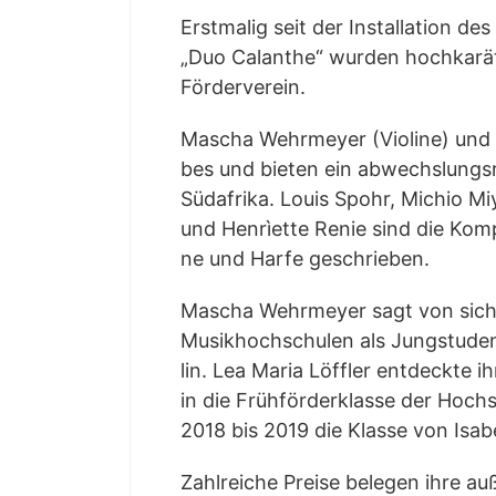
Erst­ma­lig seit der Instal­la­ti­on 
„Duo Calan­the“ wur­den hoch­ka­rä­ti
Förderverein.
Mascha Wehr­mey­er (Vio­li­ne) und 
bes und bie­ten ein abwechs­lungs­r
Süd­afri­ka. Lou­is Spohr, Michio Miya
und Hen­rìet­te Renie sind die Kom­po­
ne und Har­fe geschrieben.
Mascha Wehr­mey­er sagt von sich „
Musik­hoch­schu­len als Jung­stu­den
lin. Lea Maria Löff­ler ent­deck­te i
in die Früh­för­der­klas­se der Hoc
2018 bis 2019 die Klas­se von Isa­be
Zahl­rei­che Prei­se bele­gen ihre auß