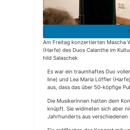
Am Frei­tag kon­zer­tier­ten Mascha W
(Har­fe) des Duos Calan­the im Kul­tu
hild Salaschek
Es war ein traum­haf­tes Duo vol­le
li­ne) und Lea Maria Löff­ler (Har­f
aus, dass das über 50-köp­fi­ge Pub
Die Musi­ke­rin­nen hat­ten dem Kon
knüpft. Sie wid­me­ten sich aber ni
Jahr­hun­derts aus ver­schie­de­nen