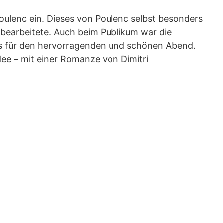
ou­lenc ein. Die­ses von Pou­lenc selbst beson­ders
 bear­bei­te­te. Auch beim Publi­kum war die
s für den her­vor­ra­gen­den und schö­nen Abend.
ee – mit einer Roman­ze von Dimi­t­ri