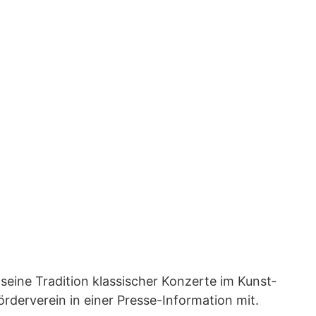
i­ne Tra­di­ti­on klas­si­scher Kon­zer­te im Kunst­
­der­ver­ein in einer Pres­se-Infor­ma­ti­on mit.