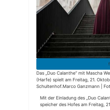
Das „Duo Calan­the“ mit Mascha Wehr­
(Har­fe) spielt am Frei­tag, 21. Okto­
Schultenhof.Marco Ganz­mann
|
Fo
Mit der Ein­la­dung des „Duo Calan­th
spei­cher des Hofes am Frei­tag, 21. 