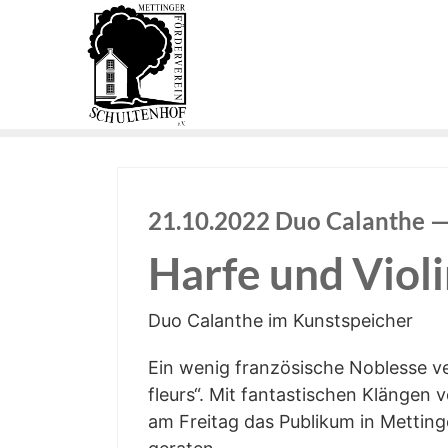
21.10.2022 Duo Calan­the — 
Har­fe und Vio­l
Duo Calan­the im Kunstspeicher
Ein wenig fran­zö­si­sche Nobles­se 
fleurs“. Mit fan­tas­ti­schen Klän­gen 
am Frei­tag das Publi­kum in Mett­in­g