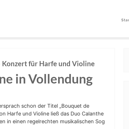
Sta
Kon­zert für Har­fe und Violine
i­ne in Vollendung
ver­sprach schon der Titel „Bou­quet de
von Har­fe und Vio­li­ne ließ das Duo Calan­the
en in einen regel­rech­ten musi­ka­li­schen Sog