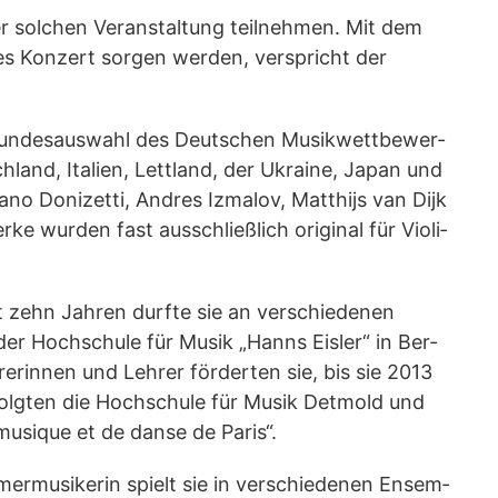
ner sol­chen Ver­an­stal­tung teil­neh­men. Mit dem
­res Kon­zert sor­gen wer­den, ver­spricht der
 Bun­des­aus­wahl des Deut­schen Musik­wett­be­wer­
and, Ita­li­en, Lett­land, der Ukrai­ne, Japan und
­no Doni­zet­ti, And­res Izma­lov, Mat­th­ijs van Dijk
e wur­den fast aus­schließ­lich ori­gi­nal für Vio­li­
ehn Jah­ren durf­te sie an ver­schie­de­nen
 der Hoch­schu­le für Musik „Hanns Eis­ler“ in Ber­
re­rin­nen und Leh­rer för­der­ten sie, bis sie 2013
folg­ten die Hoch­schu­le für Musik Det­mold und
 musi­que et de dan­se de Paris“.
­mer­mu­si­ke­rin spielt sie in ver­schie­de­nen Ensem­