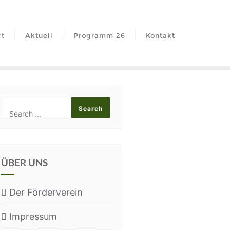
rt
Aktu­ell
Pro­gramm 26
Kon­takt
ÜBER UNS
Der För­der­ver­ein
Impres­sum