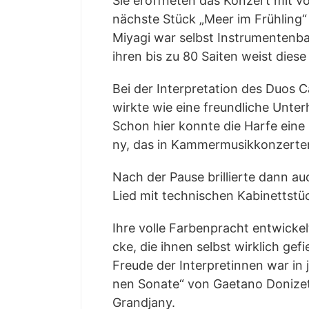
Sie eröff­ne­ten das Kon­zert mit v
nächs­te Stück „Meer im Früh­ling“ 
Miya­gi war selbst Instru­men­ten­ba
ihren bis zu 80 Sai­ten weist die­se 
Bei der Inter­pre­ta­ti­on des Duos
wirk­te wie eine freund­li­che Unter­
Schon hier konn­te die Har­fe eine 
ny, das in Kam­mer­mu­sik­kon­zer­te
Nach der Pau­se bril­lier­te dann au
Lied mit tech­ni­schen Kabinettst
Ihre vol­le Far­ben­pracht ent­wi­cke
cke, die ihnen selbst wirk­lich gef
Freu­de der Inter­pre­tin­nen war in
nen Sona­te“ von Gaet­a­no Doni­zet­t
Grandjany.