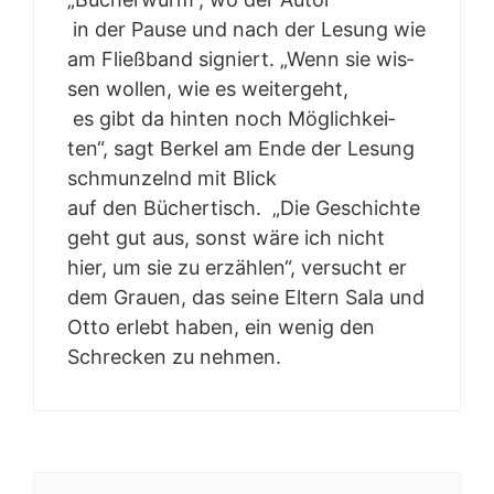
in der Pau­se und nach der Lesung wie
am Fließ­band signiert. „Wenn sie wis­
sen wol­len, wie es wei­ter­geht,
es gibt da hin­ten noch Mög­lich­kei­
ten“, sagt Ber­kel am Ende der Lesung
schmun­zelnd mit Blick
auf den Bücher­tisch. „Die Geschich­te
geht gut aus, sonst wäre
ich nicht
hier, um sie zu erzäh­len“, ver­sucht er
dem Grau­en, das sei­ne Eltern Sala und
Otto erlebt haben, ein wenig den
Schre­cken zu nehmen.