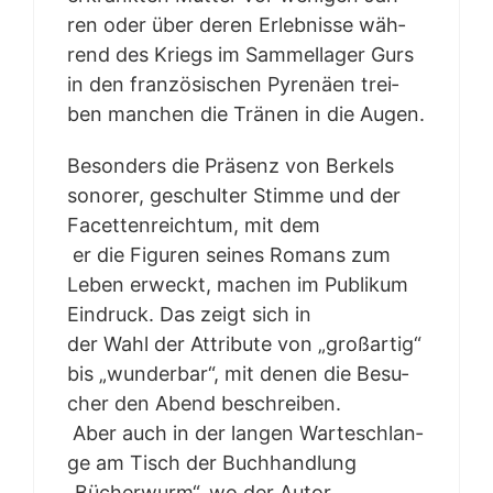
ren oder über deren Erleb­nis­se wäh­
rend des Kriegs im Sam­mel­la­ger Gurs
in den fran­zö­si­schen Pyre­nä­en trei­
ben man­chen die Trä­nen in die Augen.
Beson­ders die Prä­senz von Ber­kels
sono­rer, geschul­ter Stim­me und der
Facet­ten­reich­tum, mit dem
er die Figu­ren sei­nes Romans zum
Leben erweckt, machen im Publi­kum
Ein­druck. Das zeigt sich in
der Wahl der Attri­bu­te von „groß­ar­tig“
bis „wun­der­bar“, mit denen die Besu­
cher den Abend beschrei­ben.
Aber auch in der lan­gen War­te­schlan­
ge am Tisch der Buch­hand­lung
„Bücher­wurm“, wo der Autor