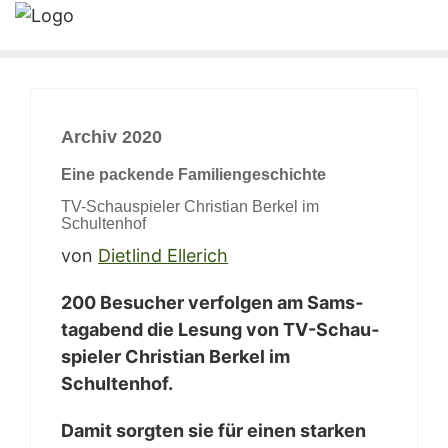
Archiv 2020
Eine packen­de Familiengeschichte
TV-Schau­spie­ler Chris­ti­an Ber­kel im
Schultenhof
von
Diet­lind Ellerich
200 Besu­cher ver­fol­gen am Sams­
tag­abend die Lesung von TV-Schau­
spie­ler Chris­ti­an Ber­kel im
Schultenhof.
Damit sorg­ten sie für einen star­ken