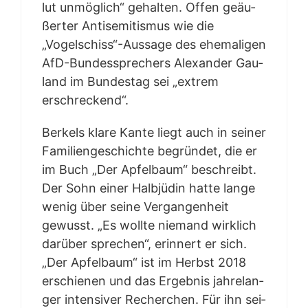
lut unmög­lich“ gehal­ten. Offen geäu­
ßer­ter Anti­se­mi­tis­mus wie die
„Vogelschiss“-Aussage des ehe­ma­li­gen
AfD-Bun­des­spre­chers Alex­an­der Gau­
land im Bun­des­tag sei „extrem
erschreckend“.
Ber­kels kla­re Kan­te liegt auch in sei­ner
Fami­li­en­ge­schich­te begrün­det, die er
im Buch „Der Apfel­baum“ beschreibt.
Der Sohn einer Halb­jü­din hat­te lan­ge
wenig über sei­ne Ver­gan­gen­heit
gewusst. „Es woll­te nie­mand wirk­lich
dar­über spre­chen“, erin­nert er sich.
„Der Apfel­baum“ ist im Herbst 2018
erschie­nen und das Ergeb­nis jah­re­lan­
ger inten­si­ver Recher­chen. Für ihn sei­