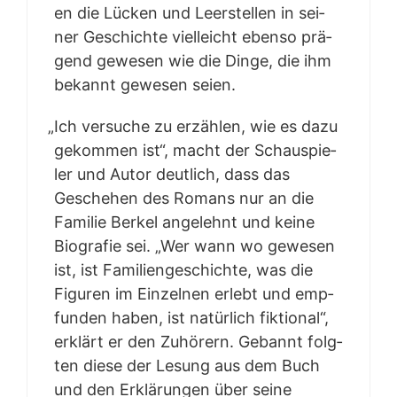
en die Lücken und Leer­stel­len in sei­
ner Geschich­te viel­leicht eben­so prä­
gend gewe­sen wie die Din­ge, die ihm
bekannt gewe­sen seien.
„
Ich ver­su­che zu erzäh­len, wie es dazu
gekom­men ist“, macht der Schau­spie­
ler und Autor deut­lich, dass das
Gesche­hen des Romans nur an die
Fami­lie Ber­kel ange­lehnt und kei­ne
Bio­gra­fie sei. „Wer wann wo gewe­sen
ist, ist Fami­li­en­ge­schich­te, was die
Figu­ren im Ein­zel­nen erlebt und emp­
fun­den haben, ist natür­lich fik­tio­nal“,
erklärt er den Zuhö­rern. Gebannt folg­
ten die­se der Lesung aus dem Buch
und den Erklä­run­gen über sei­ne