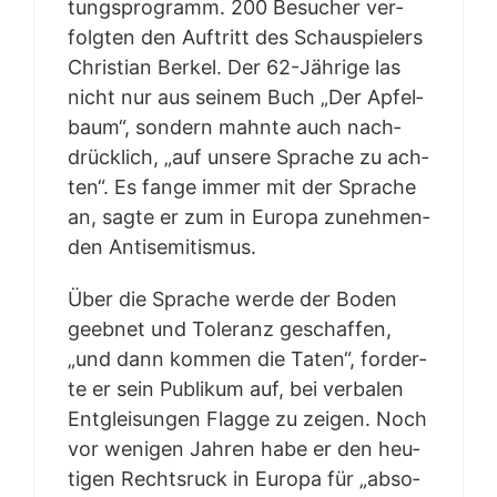
tungs­pro­gramm. 200 Besu­cher ver­
folg­ten den Auf­tritt des Schau­spie­lers
Chris­ti­an Ber­kel. Der 62-Jäh­ri­ge las
nicht nur aus sei­nem Buch „Der Apfel­
baum“, son­dern mahn­te auch nach­
drück­lich, „auf unse­re Spra­che zu ach­
ten“. Es fan­ge immer mit der Spra­che
an, sag­te er zum in Euro­pa zuneh­men­
den Antisemitismus.
Über die Spra­che wer­de der Boden
geeb­net und Tole­ranz geschaf­fen,
„und dann kom­men die Taten“, for­der­
te er sein Publi­kum auf, bei ver­ba­len
Ent­glei­sun­gen Flag­ge zu zei­gen. Noch
vor weni­gen Jah­ren habe er den heu­
ti­gen Rechts­ruck in Euro­pa für „abso­