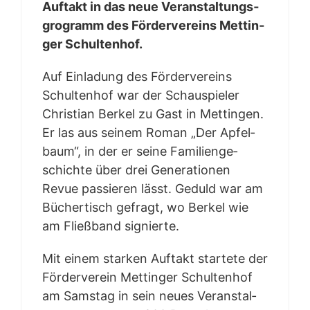
Auf­takt in das neue Ver­an­stal­tungs­
gro­gramm des För­der­ver­eins Mett­in­
ger Schultenhof.
Auf Ein­la­dung des För­der­ver­eins
Schul­ten­hof war der Schau­spie­ler
Chris­ti­an Ber­kel zu Gast in Mett­in­gen.
Er las aus sei­nem Roman „Der Apfel­
baum“, in der er sei­ne Fami­li­en­ge­
schich­te über drei Gene­ra­tio­nen
Revue pas­sie­ren lässt. Geduld war am
Bücher­tisch gefragt, wo Ber­kel wie
am Fließ­band signierte.
Mit einem star­ken Auf­takt star­te­te der
För­der­ver­ein Mett­in­ger Schul­ten­hof
am Sams­tag in sein neu­es Ver­an­stal­