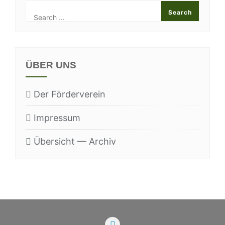
ÜBER UNS
Der För­der­ver­ein
Impres­sum
Über­sicht — Archiv