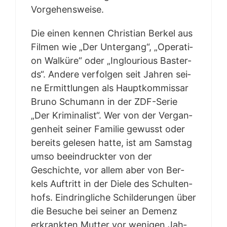
Vorgehensweise.
Die einen ken­nen Chris­ti­an Ber­kel aus
Fil­men wie „Der Unter­gang“, „Ope­ra­ti­
on Wal­kü­re“ oder „Ing­lou­rious Bas­ter­
ds“. Ande­re ver­fol­gen seit Jah­ren sei­
ne Ermitt­lun­gen als Haupt­kom­mis­sar
Bru­no Schu­mann in der ZDF-Serie
„Der Kri­mi­na­list“. Wer von der Ver­gan­
gen­heit sei­ner Fami­lie gewusst oder
bereits gele­sen hat­te, ist am Sams­tag
umso beein­druck­ter von der
Geschich­te, vor allem aber von Ber­
kels Auf­tritt in der Die­le des Schul­ten­
hofs. Ein­dring­li­che Schil­de­run­gen über
die Besu­che bei sei­ner an Demenz
erkrank­ten Mut­ter vor weni­gen Jah­