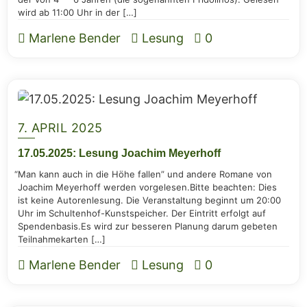
wird ab 11:00 Uhr in der […]
Marlene Bender
Lesung
0
7. APRIL 2025
17.05.2025: Lesung Joa­chim Meyerhoff
“
Man kann auch in die Höhe fal­len” und ande­re Roma­ne von
Joa­chim Mey­er­hoff wer­den vor­ge­le­sen.Bit­te beach­ten: Dies
ist kei­ne Autoren­le­sung. Die Ver­an­stal­tung beginnt um 20:00
Uhr im Schul­ten­hof-Kunst­spei­cher. Der Ein­tritt erfolgt auf
Spen­den­ba­sis.Es wird zur bes­se­ren Pla­nung dar­um gebe­ten
Teilnahmekarten […]
Marlene Bender
Lesung
0