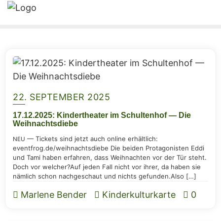
22. SEPTEMBER 2025
17.12.2025: Kin­der­thea­ter im Schul­ten­hof — Die
Weihnachtsdiebe
— Tickets sind jetzt auch online erhält­lich:
NEU
eventfrog.de/weihnachtsdiebe Die bei­den Prot­ago­nis­ten Eddi
und Tami haben erfah­ren, dass Weih­nach­ten vor der Tür steht.
Doch vor wel­cher?Auf jeden Fall nicht vor ihrer, da haben sie
näm­lich schon nach­ge­schaut und nichts gefun­den.Also […]
Marlene Bender
Kinderkulturkarte
0