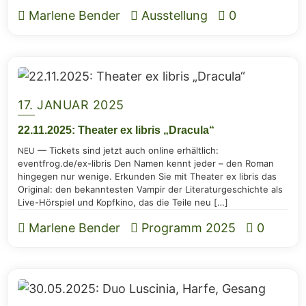
Marlene Bender
Ausstellung
0
17. JANUAR 2025
22.11.2025: Thea­ter ex libris „Dra­cu­la“
— Tickets sind jetzt auch online erhält­lich:
NEU
eventfrog.de/ex-libris Den Namen kennt jeder – den Roman
hin­ge­gen nur weni­ge. Erkun­den Sie mit Thea­ter ex libris das
Ori­gi­nal: den bekann­tes­ten Vam­pir der Lite­ra­tur­ge­schich­te als
Live-Hör­­spiel und Kopf­ki­no, das die Tei­le neu […]
Marlene Bender
Programm 2025
0