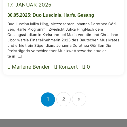
17. JANUAR 2025
30.05.2025: Duo Lusci­nia, Har­fe, Gesang
Duo Lusci­naJulika Hing, Mez­zo­so­pranJohan­na Doro­thea Göri­
ßen, Har­fe Pro­gramm : Zwie­licht Julika Hing­Nach dem
Gesangs­stu­di­um in Karls­ru­he bei Maria Venutin und Chris­tia­ne
Libor war­sie Final­teil­neh­me­rin 2023 des Deut­schen Musik­ra­tes
und erhielt ein Sti­pen­di­um. Johan­na Doro­thea Göri­ßen Die
Preis­trä­ge­rin ver­schie­de­ner Musik­wett­be­wer­be stu­dier­
te in […]
Marlene Bender
Konzert
0
1
2
»