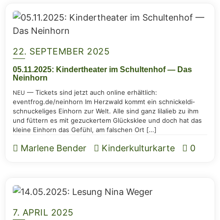
22. SEPTEMBER 2025
05.11.2025: Kin­der­thea­ter im Schul­ten­hof — Das
Neinhorn
— Tickets sind jetzt auch online erhält­lich:
NEU
eventfrog.de/neinhorn Im Herz­wald kommt ein schni­ckel­di­
schnu­cke­li­ges Ein­horn zur Welt. Alle sind ganz lila­lieb zu ihm
und füt­tern es mit gezu­cker­tem Glücks­klee und doch hat das
klei­ne Ein­horn das Gefühl, am fal­schen Ort […]
Marlene Bender
Kinderkulturkarte
0
7. APRIL 2025