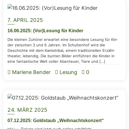
7. APRIL 2025
16.06.2025: (Vor)Lesung für Kinder
Die klei­nen Zuhö­rer erwar­tet eine beson­de­re Lesung für Kin­
der zwi­schen 3 und 6 Jah­ren. Im Schul­ten­hof wird die
Geschich­te mit dem Kami­shi­bai, einem tra­di­tio­nel­len Erzähl­
thea­ter, leben­dig. Die bun­ten Bil­der ent­füh­ren die Kin­der in
eine fan­tas­ti­sche Welt vol­ler Aben­teu­er, Tie­re und […]
Marlene Bender
Lesung
0
24. MÄRZ 2025
07.12.2025: Gold­staub „Weih­nachts­kon­zert“