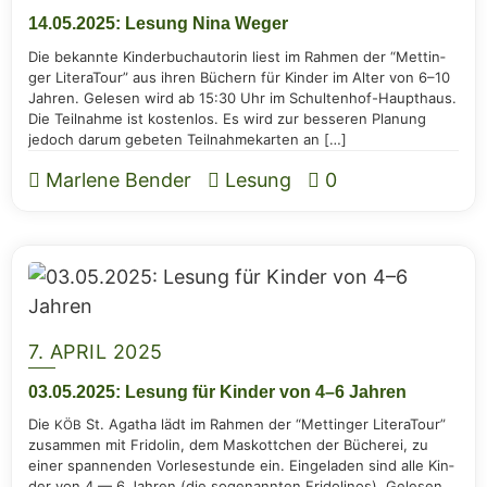
14.05.2025: Lesung Nina Weger
Die bekann­te Kin­der­buch­au­to­rin liest im Rah­men der “Mett­in­
ger Litera­Tour” aus ihren Büchern für Kin­der im Alter von 6–10
Jah­ren. Gele­sen wird ab 15:30 Uhr im Schul­ten­hof-Haupt­haus.
Die Teil­nah­me ist kos­ten­los. Es wird zur bes­se­ren Pla­nung
jedoch dar­um gebe­ten Teil­nah­me­kar­ten an […]
Marlene Bender
Lesung
0
7. APRIL 2025
03.05.2025: Lesung für Kin­der von 4–6 Jahren
Die
St. Aga­tha lädt im Rah­men der “Mett­in­ger Litera­Tour”
KÖB
zusam­men mit Fri­do­lin, dem Mas­kott­chen der Büche­rei, zu
einer span­nen­den Vor­le­se­stun­de ein. Ein­ge­la­den sind alle Kin­
der von 4 — 6 Jah­ren (die soge­nann­ten Fri­do­li­nos). Gele­sen