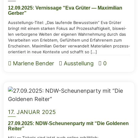
12.09.2025: Ver­nis­sa­ge “Eva Grü­ter — Maxi­mi­li­an
Gerber”
Aus­­s­tel­­lungs-Titel: „Das lau­fen­de Bewusst­sein” Eva Grü­ter
bringt mit einem star­ken Fokus auf Pro­zess­haf­tig­keit, bis­wei­
len ver­bor­ge­ne Wel­ten der eige­nen Wahr­neh­mung durch das
Ver­ar­bei­ten von Erleb­tem, Gefühl­tem und Erfah­re­nem zum
Erschei­nen. Maxi­mi­li­an Ger­ber ver­wan­delt Mate­ria­li­en pro­zess­
ori­en­tiert in neue Kon­tex­te und schafft so […]
Marlene Bender
Ausstellung
0
17. JANUAR 2025
27.09.2025: NDW-Scheu­nen­par­ty mit “Die Gol­de­nen
Reiter”
— Tickets sind jetzt auch online erhält­lich: