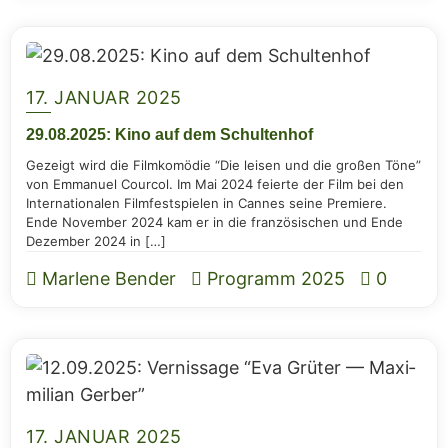
17. JANUAR 2025
29.08.2025: Kino auf dem Schultenhof
Gezeigt wird die Film­ko­mö­die “Die lei­sen und die gro­ßen Töne”
von Emma­nu­el Cour­col. Im Mai 2024 fei­er­te der Film bei den
Inter­na­tio­na­len Film­fest­spie­len in Can­nes sei­ne Pre­mie­re.
Ende Novem­ber 2024 kam er in die fran­zö­si­schen und Ende
Dezem­ber 2024 in […]
Marlene Bender
Programm 2025
0
17. JANUAR 2025