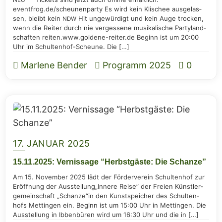
NEU
eventfrog.de/scheunenparty Es wird kein Kli­schee aus­ge­las­
sen, bleibt kein
Hit unge­wür­digt und kein Auge tro­cken,
NDW
wenn die Rei­ter durch nie ver­ges­se­ne musi­ka­li­sche Par­ty­land­
schaf­ten rei­ten.www.goldene-reiter.de Beginn ist um 20:00
Uhr im Schul­ten­hof-Scheu­ne. Die […]
Marlene Bender
Programm 2025
0
17. JANUAR 2025
15.11.2025: Ver­nis­sa­ge “Herbst­gäs­te: Die Schanze”
Am 15. Novem­ber 2025 lädt der För­der­ver­ein Schul­ten­hof zur
Eröff­nung der Aus­stel­lung„Inne­re Rei­se” der Frei­en Künst­ler­
ge­mein­schaft „Schan­ze“in den Kunst­spei­cher des Schul­ten­
hofs Mett­in­gen ein. Beginn ist um 15:00 Uhr in Mett­in­gen. Die
Aus­stel­lung in Ibben­bü­ren wird um 16:30 Uhr und die in […]