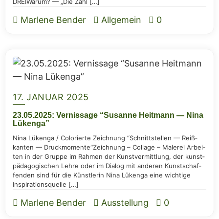
DREIWar­um? — „Die Zahl […]
Marlene Bender
Allgemein
0
17. JANUAR 2025
23.05.2025: Ver­nis­sa­ge “Susan­ne Heit­mann — Nina
Lükenga”
Nina Lüken­ga / Colo­rier­te Zeich­nung “Schnitt­stel­len — Reiß­
kan­ten — Druck­mo­men­te“Zeich­nung – Col­la­ge – Male­rei Arbei­
ten in der Grup­pe im Rah­men der Kunst­ver­mitt­lung, der kunst­
päd­ago­gi­schen Leh­re oder im Dia­log mit ande­ren Kunst­schaf­
fen­den sind für die Künst­le­rin Nina Lüken­ga eine wich­ti­ge
Inspirationsquelle […]
Marlene Bender
Ausstellung
0