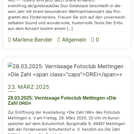
— Tickets sind jetzt auch online erhält­lich:
NEU
eventfrog.de/goldstaubDas Duo Gold­staub beschließt in die­
sem Jahr mit ihrem beson­de­ren Weih­nachts­kon­zert das Pro­
gramm des För­der­ver­eins. Freu­en Sie sich auf den unver­wech­
sel­ba­ren Sound und wun­der­vol­le, humor­vol­le Tex­te.Der Erlös
aus dem Kon­zert kommt einem […]
Marlene Bender
Allgemein
0
23. MÄRZ 2025
28.03.2025: Ver­nis­sa­ge Foto­club Mett­in­gen »Die
Zahl
«
DREI
Zur Eröff­nung der Aus­stel­lung >Die Zahl
« des Foto­club
DREI
Mett­in­gen e. V.am Frei­tag, 28. März 2025, 20 Uhr im Kunst­
spei­cher auf dem Schul­ten­hof, Burg­stra­ße 9, 49497 Mett­in­gen
lädt der För­der­ver­ein Schul­ten­hof e. V. herz­lich ein.Die Zahl