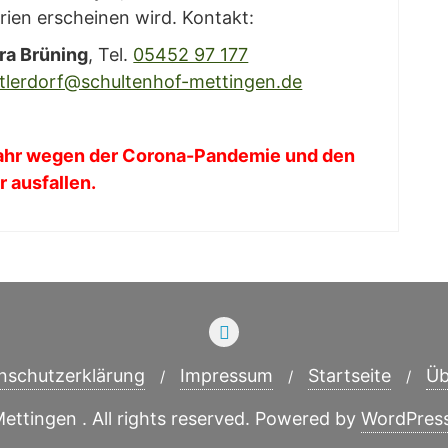
­ri­en erschei­nen wird. Kontakt:
­ra Brü­ning
, Tel.
05452 97 177
tlerdorf@schultenhof-mettingen.de
Jahr wegen der Coro­na-Pan­de­mie und den
er ausfallen.
­schutz­er­klä­rung
Impres­sum
Start­sei­te
Üb
tingen . All rights reserved.
Powered by
WordPres