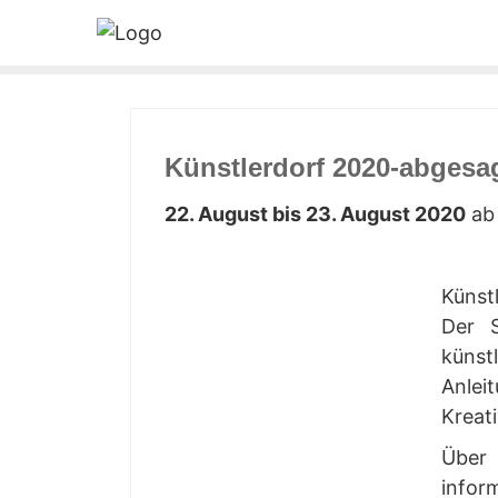
Künst­ler­dorf 2020-abgesa
22. August bis 23. August 2020
ab 
Künst­
Der S
künst­
Anlei­
Krea­t
Über 
infor