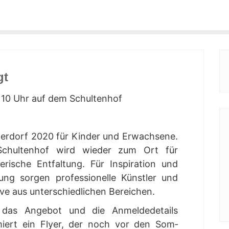
gt
10 Uhr auf dem Schultenhof
ler­dorf 2020 für Kin­der und Erwach­se­ne.
chul­ten­hof wird wie­der zum Ort für
le­ri­sche Ent­fal­tung. Für Inspi­ra­ti­on und
tung sor­gen pro­fes­sio­nel­le Künst­ler und
i­ve aus unter­schied­li­chen Bereichen.
das Ange­bot und die Anmel­de­de­tails
­miert ein Fly­er, der noch vor den Som­