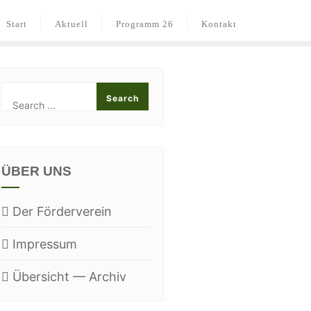
Start
Aktu­ell
Pro­gramm 26
Kon­takt
ÜBER UNS
Der För­der­ver­ein
Impres­sum
Über­sicht — Archiv