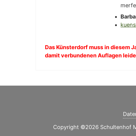
mer­fe
Bar­ba
kuens
Das Küns­ter­dorf muss in die­sem 
damit ver­bun­de­nen Auf­la­gen lei­d
Daten
Copyright ©2026 Schultenhof Met