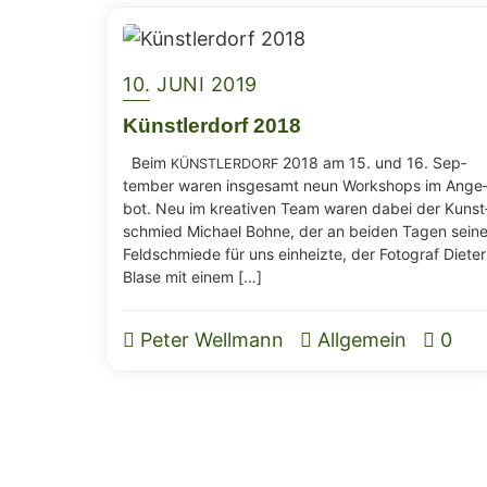
10. JUNI 2019
Künst­ler­dorf 2018
Beim
2018 am 15. und 16. Sep­
KÜNSTLERDORF
tem­ber waren ins­ge­samt neun Work­shops im Ange
bot. Neu im krea­ti­ven Team waren dabei der Kunst
schmied Micha­el Boh­ne, der an bei­den Tagen sei­n
Feld­schmie­de für uns ein­heiz­te, der Foto­graf Die­ter
Bla­se mit einem […]
Peter Wellmann
Allgemein
0