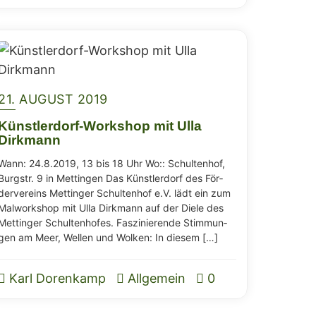
21. AUGUST 2019
Künst­ler­dorf-Work­shop mit Ulla
Dirkmann
Wann: 24.8.2019, 13 bis 18 Uhr Wo:: Schul­ten­hof,
Burg­str. 9 in Mett­in­gen Das Künst­ler­dorf des För­
der­ver­eins Mett­in­ger Schul­ten­hof e.V. lädt ein zum
Mal­work­shop mit Ulla Dirk­mann auf der Die­le des
Mett­in­ger Schul­ten­ho­fes. Fas­zi­nie­ren­de Stim­mun­
gen am Meer, Wel­len und Wol­ken: In diesem […]
Karl Dorenkamp
Allgemein
0