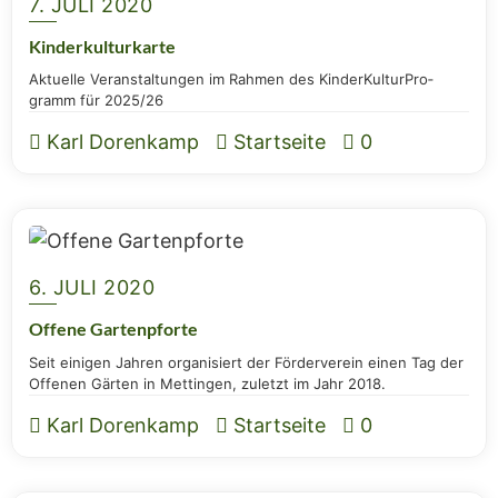
7. JULI 2020
Kin­der­kul­tur­kar­te
Aktu­el­le Ver­an­stal­tun­gen im Rah­men des Kin­der­Kul­tur­Pro­
gramm für 2025/26
Karl Dorenkamp
Startseite
0
6. JULI 2020
Offe­ne Gartenpforte
Seit eini­gen Jah­ren orga­ni­siert der För­der­ver­ein einen Tag der
Offe­nen Gär­ten in Mett­in­gen, zuletzt im Jahr 2018.
Karl Dorenkamp
Startseite
0