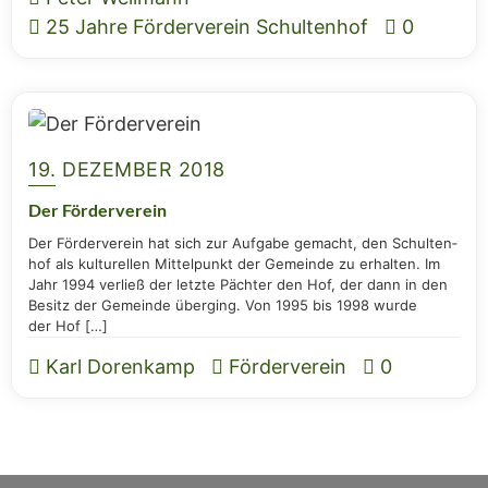
25 Jahre Förderverein Schultenhof
0
19. DEZEMBER 2018
Der För­der­ver­ein
Der För­der­ver­ein hat sich zur Auf­ga­be gemacht, den Schul­ten­
hof als kul­tu­rel­len Mit­tel­punkt der Gemein­de zu erhal­ten. Im
Jahr 1994 ver­ließ der letz­te Päch­ter den Hof, der dann in den
Besitz der Gemein­de über­ging. Von 1995 bis 1998 wur­de
der Hof […]
Karl Dorenkamp
Förderverein
0