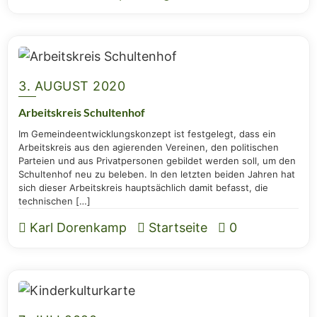
3. AUGUST 2020
Arbeits­kreis Schultenhof
Im Gemein­de­ent­wick­lungs­kon­zept ist fest­ge­legt, dass ein
Arbeits­kreis aus den agie­ren­den Ver­ei­nen, den poli­ti­schen
Par­tei­en und aus Pri­vat­per­so­nen gebil­det wer­den soll, um den
Schul­ten­hof neu zu bele­ben. In den letz­ten bei­den Jah­ren hat
sich die­ser Arbeits­kreis haupt­säch­lich damit befasst, die
technischen […]
Karl Dorenkamp
Startseite
0