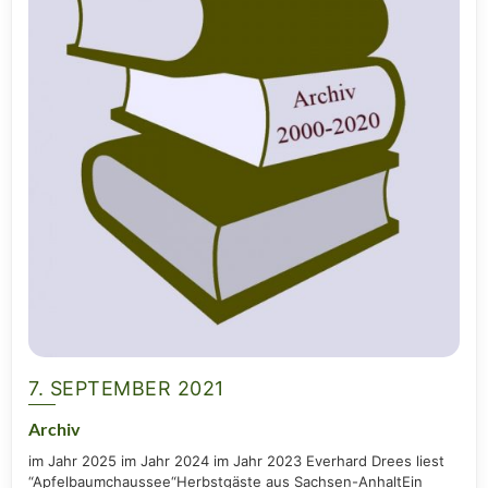
7. SEPTEMBER 2021
Archiv
im Jahr 2025 im Jahr 2024 im Jahr 2023 Ever­hard Drees liest
“Apfel­baum­chaus­see“Herbst­gäs­te aus Sach­­sen-Anhalt­Ein