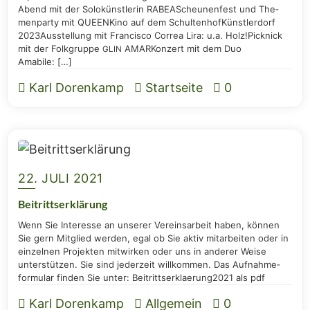
Abend mit der Solo­künst­le­rin RABEAScheu­nen­fest und The­
men­par­ty mit QUEEN­Ki­no auf dem Schul­ten­hofKünst­ler­dorf
2023Aus­stel­lung mit Fran­cis­co Cor­rea Lira: u.a. Holz!Pick­nick
mit der Folk­grup­pe
AMARKon­zert mit dem Duo
GLIN
Amabile: […]
Karl Dorenkamp
Startseite
0
22. JULI 2021
Bei­tritts­er­klä­rung
Wenn Sie Inter­es­se an unse­rer Ver­eins­ar­beit haben, kön­nen
Sie gern Mit­glied wer­den, egal ob Sie aktiv mit­ar­bei­ten oder in
ein­zel­nen Pro­jek­ten mit­wir­ken oder uns in ande­rer Wei­se
unter­stüt­zen. Sie sind jeder­zeit will­kom­men. Das Auf­nah­me­
for­mu­lar fin­den Sie unter: Beitrittserklaerung2021 als pdf
Karl Dorenkamp
Allgemein
0