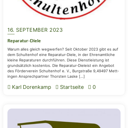
16. SEPTEMBER 2023
Repa­ra­tur-Die­le
War­um alles gleich weg­wer­fen? Seit Okto­ber 2023 gibt es auf
dem Schul­ten­hof eine Repa­ra­­tur-Die­­le, in der Ehren­amt­li­che
klei­ne Repa­ra­tu­ren durch­füh­ren. Die­se Dienst­leis­tung ist
grund­sätz­lich kos­ten­los. Die Repa­ra­­tur-Die­­leist ein Ange­bot
des För­der­ver­ein Schul­ten­hof e. V., Burg­stra­ße 9,49497 Mett­
in­gen Ansprech­part­ner Thors­ten Laske […]
Karl Dorenkamp
Startseite
0