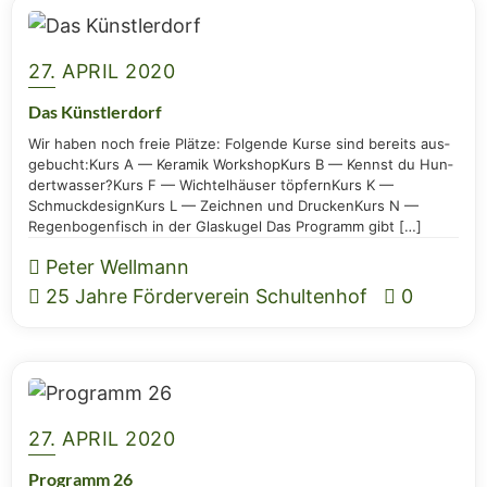
27. APRIL 2020
Das Künst­ler­dorf
Wir haben noch freie Plät­ze: Fol­gen­de Kur­se sind bereits aus­
ge­bucht:Kurs A — Kera­mik Work­shopKurs B — Kennst du Hun­
dert­was­ser?Kurs F — Wich­tel­häu­ser töp­fernKurs K —
Schmuck­de­signKurs L — Zeich­nen und Dru­ckenKurs N —
Regen­bo­gen­fisch in der Glas­ku­gel Das Pro­gramm gibt […]
Peter Wellmann
25 Jahre Förderverein Schultenhof
0
27. APRIL 2020
Pro­gramm 26