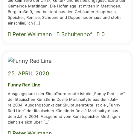
die Keim­zel­le der Orts‑, Kul­­tur- und Besied­lungs­ge­schich­te der
Gemein­de Mett­in­gen. Die Hof­an­la­ge ist mit­ten in Mett­in­gen,
Burg­stra­ße 9, und besteht aus den Gebäu­den Haupt­haus,
Spei­cher, Remi­se, Scheu­ne und Dop­pel­heu­er­haus und steht
einschließlich […]
Peter Wellmann
Schultenhof
0
25. APRIL 2020
Fun­ny Red Line
Aus­gangs­punkt der Skulp­Tou­ren­rou­te ist die „Fun­ny Red Line“
der litaui­schen Künst­le­rin Dovilė Mar­ti­nai­ty­tė aus dem Jah­
re 2004. Aus­gangs­punkt der Skulp­tu­ren­rou­te ist die „Fun­ny
Red Line“ der litaui­schen Künst­le­rin Dovilė Mar­ti­nai­ty­tė aus
dem Jah­re 2004. Aus­ge­hend vom Kunst­spei­cher Mett­in­gen
zieht sie sich über […]
Peter Wellmann