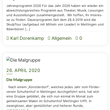
Jah­res­pro­gramm 2026 Für das Jahr 2026 haben wir wie­der ein
abwechs­lungs­rei­ches Pro­gramm aus Thea­ter, Musik, Lesun­gen
und Aus­stel­lun­gen zusam­men­ge­stellt. Wir hof­fen, Ihr Inter­es­
se zu fin­den. Dau­er­pro­gramm Seit dem 28.4.2019 wird die
Skulp­Tour (auf­ge­baut mit Mit­teln von Lea­der) in Mett­in­gen und
Ibbenbüren […]
Karl Dorenkamp
Allgemein
0
26. APRIL 2020
Die Mal­grup­pe
Nach einem „Künst­ler­dorf“, wel­ches jedes Jahr vom För­der­
ver­ein Schul­ten­hof in Mett­in­gen durch­ge­führt wird, hat sich
eine Grup­pe gebil­det, die sich nun ein­mal im Monat zum
gemein­sa­men Malen im Schul­ten­hof Mett­in­gen trifft. In
zwang­lo­ser, aber gemüt­li­cher und hei­te­rer Run­de,