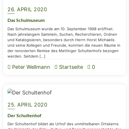
26. APRIL 2020
Das Schul­mu­se­um
Das Schul­mu­se­um wur­de am 10. Sep­tem­ber 1998 eröff­net.
Nach jah­re­lan­gem Sam­meln, Suchen, Recher­chie­ren, Ord­nen
und Kata­lo­gi­sie­ren, beson­ders durch Herrn Horst Michae­lis
und sei­ne Kol­le­gen und Freun­de, konn­ten die neu­en Räu­me in
der reno­vier­ten Remi­se des Mett­in­ger Schul­ten­hofs bezo­gen
wer­den. Seitdem […]
Peter Wellmann
Startseite
0
25. APRIL 2020
Der Schul­ten­hof
Der Schul­ten­hof bil­det als Urhof des unmit­tel­ba­ren Orts­kerns