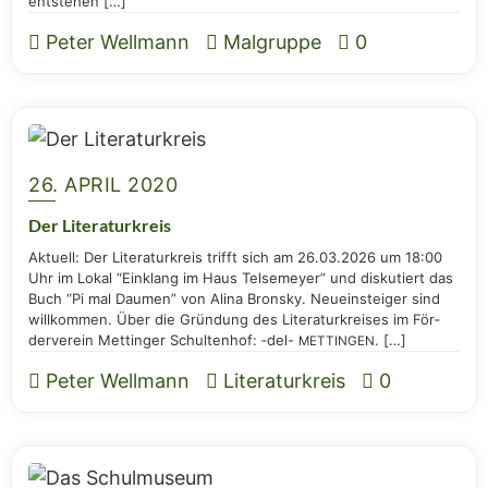
entstehen […]
Peter Wellmann
Malgruppe
0
26. APRIL 2020
Der Lite­ra­tur­kreis
Aktu­ell: Der Lite­ra­tur­kreis trifft sich am 26.03.2026 um 18:00
Uhr im Lokal “Ein­klang im Haus Tel­se­mey­er” und dis­ku­tiert das
Buch “Pi mal Dau­men” von Ali­na Bron­sky. Neu­ein­stei­ger sind
will­kom­men. Über die Grün­dung des Lite­ra­tur­krei­ses im För­
der­ver­ein Mett­in­ger Schul­ten­hof: ‑del-
. […]
METTINGEN
Peter Wellmann
Literaturkreis
0