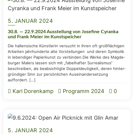
5. JANUAR 2024
30.8. — 22.9.2024 Aus­stel­lung von Jose­fi­ne Cyran­ka
und Frank Mei­er im Kunstspeicher
Die hal­len­si­sche Künst­le­rin ver­sucht in ihren oft groß­flä­chi­gen
Arbei­ten jahr­hun­der­te alte Vor­stel­lun­gen und deren Sym­bo­lik
in leben­di­ger Papier­kunst zu ver­bin­den.Die Wer­ke des Mag­de­
bur­ger Malers las­sen sich mit „fabel­haf­ter Sur­rea­lis­mus“
beschrei­ben, als beab­sich­tig­te Dop­pel­deu­tig­keit, deren hin­ter­
grün­di­ger Sinn zur per­sön­li­chen Aus­ein­an­der­set­zung
auffordert. […]
Karl Dorenkamp
Programm 2024
0
5. JANUAR 2024