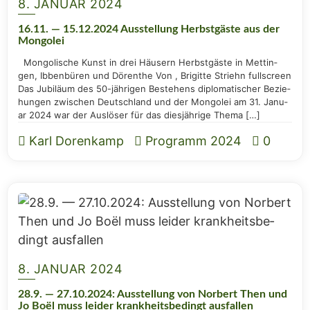
8. JANUAR 2024
16.11. — 15.12.2024 Aus­stel­lung Herbst­gäs­te aus der
Mongolei
Mon­go­li­sche Kunst in drei Häu­sern Herbst­gäs­te in Mett­in­
gen, Ibben­bü­ren und Dör­en­the Von , Bri­git­te Striehn full­screen
Das Jubi­lä­um des 50-jäh­ri­­gen Bestehens diplo­ma­ti­scher Bezie­
hun­gen zwi­schen Deutsch­land und der Mon­go­lei am 31. Janu­
ar 2024 war der Aus­lö­ser für das dies­jäh­ri­ge Thema […]
Karl Dorenkamp
Programm 2024
0
8. JANUAR 2024
28.9. — 27.10.2024: Aus­stel­lung von Nor­bert Then und
Jo Boël muss lei­der krank­heits­be­dingt ausfallen