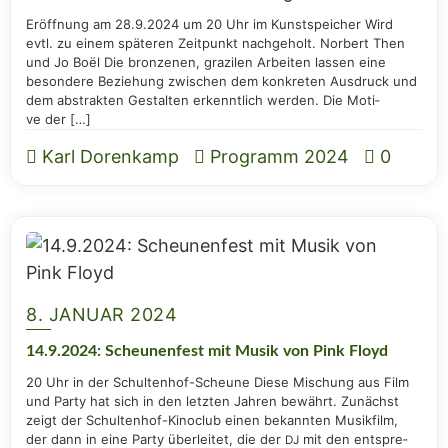
Eröff­nung am 28.9.2024 um 20 Uhr im Kunst­spei­cher Wird
evtl. zu einem spä­te­ren Zeit­punkt nach­ge­holt. Nor­bert Then
und Jo Boël Die bron­ze­nen, gra­zi­len Arbei­ten las­sen eine
beson­de­re Bezie­hung zwi­schen dem kon­kre­ten Aus­druck und
dem abs­trak­ten Gestal­ten erkennt­lich wer­den. Die Moti­
ve der […]
Karl Dorenkamp
Programm 2024
0
8. JANUAR 2024
14.9.2024: Scheu­nen­fest mit Musik von Pink Floyd
20 Uhr in der Schul­ten­hof-Scheu­ne Die­se Mischung aus Film
und Par­ty hat sich in den letz­ten Jah­ren bewährt. Zunächst
zeigt der Schul­­ten­hof-Kino­­­club einen bekann­ten Musik­film,
der dann in eine Par­ty über­lei­tet, die der
mit den ent­spre­
DJ