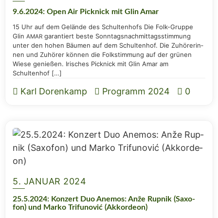
9.6.2024: Open Air Pick­nick mit Glin Amar
15 Uhr auf dem Gelän­de des Schul­ten­hofs Die Folk-Grup­­pe
Glin
garan­tiert bes­te Sonn­tags­nach­mit­tags­stim­mung
AMAR
unter den hohen Bäu­men auf dem Schul­ten­hof. Die Zuhö­re­rin­
nen und Zuhö­rer kön­nen die Folk­s­tim­mung auf der grü­nen
Wie­se genie­ßen. Iri­sches Pick­nick mit Glin Amar am
Schultenhof […]
Karl Dorenkamp
Programm 2024
0
5. JANUAR 2024
25.5.2024: Kon­zert Duo Ane­mos: Anže Rup­nik (Saxo­
fon) und Mar­ko Tri­fu­n­o­vić (Akkor­de­on)