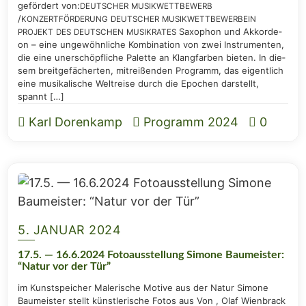
geför­dert von:
DEUTSCHER
MUSIKWETTBEWERB
/
KONZERTFÖRDERUNG
DEUTSCHER
MUSIKWETTBEWERBEIN
Saxo­phon und Akkor­de­
PROJEKT
DES
DEUTSCHEN
MUSIKRATES
on – eine unge­wöhn­li­che Kom­bi­na­ti­on von zwei Instru­men­ten,
die eine uner­schöpf­li­che Palet­te an Klang­far­ben bie­ten. In die­
sem breit­ge­fä­cher­ten, mit­rei­ßen­den Pro­gramm, das eigent­lich
eine musi­ka­li­sche Welt­rei­se durch die Epo­chen dar­stellt,
spannt […]
Karl Dorenkamp
Programm 2024
0
5. JANUAR 2024
17.5. — 16.6.2024 Foto­aus­stel­lung Simo­ne Bau­meis­ter:
“Natur vor der Tür”
im Kunst­spei­cher Male­ri­sche Moti­ve aus der Natur Simo­ne
Bau­meis­ter stellt künst­le­ri­sche Fotos aus Von , Olaf Wien­brack