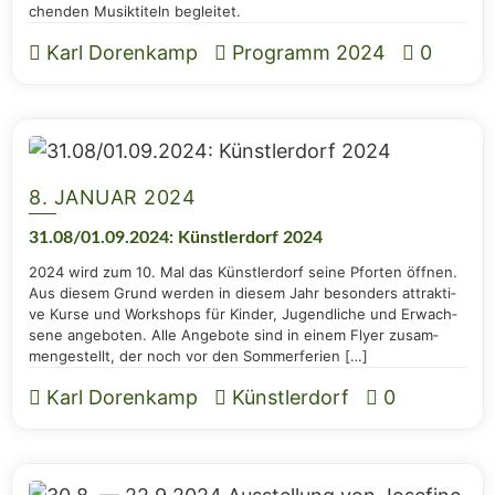
chen­den Musik­ti­teln begleitet.
Karl Dorenkamp
Programm 2024
0
8. JANUAR 2024
31.08/01.09.2024: Künst­ler­dorf 2024
2024 wird zum 10. Mal das Künst­ler­dorf sei­ne Pfor­ten öff­nen.
Aus die­sem Grund wer­den in die­sem Jahr beson­ders attrak­ti­
ve Kur­se und Work­shops für Kin­der, Jugend­li­che und Erwach­
se­ne ange­bo­ten. Alle Ange­bo­te sind in einem Fly­er zusam­
men­ge­stellt, der noch vor den Sommerferien […]
Karl Dorenkamp
Künstlerdorf
0