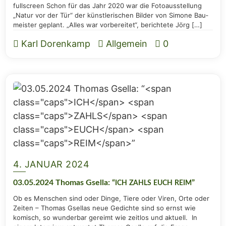
full­screen Schon für das Jahr 2020 war die Foto­aus­stel­lung
„Natur vor der Tür“ der künst­le­ri­schen Bil­der von Simo­ne Bau­
meis­ter geplant. „Alles war vor­be­rei­tet“, berich­te­te Jörg […]
Karl Dorenkamp
Allgemein
0
4. JANUAR 2024
03.05.2024 Tho­mas Gsel­la: “
”
ICH
ZAHLS
EUCH
REIM
Ob es Men­schen sind oder Din­ge, Tie­re oder Viren, Orte oder
Zei­ten – Tho­mas Gsel­las neue Gedich­te sind so ernst wie
komisch, so wun­der­bar gereimt wie zeit­los und aktu­ell. In