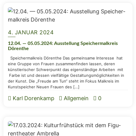
4. JANUAR 2024
12.04. — 05.05.2024: Aus­stel­lung Spei­cher­mal­kreis
Dörenthe
Spei­cher­mal­kreis Dör­en­the Das gemein­sa­me Inter­es­se hat
eine Grup­pe von Frau­en zusam­men­fin­den las­sen, deren
künst­le­ri­scher Schwer­punkt das eigen­stän­di­ge Arbei­ten mit
Far­be ist und des­sen viel­fäl­ti­ge Gestal­tungs­mög­lich­kei­ten in
der Kunst. Die „Freu­de am Tun“ steht im Fokus Mal­kreis im
Kunst­spei­cher Neu­en Frau­en des […]
Karl Dorenkamp
Allgemein
0