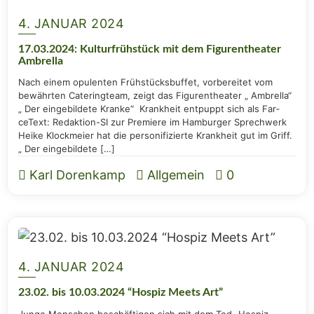
4. JANUAR 2024
17.03.2024: Kul­tur­früh­stück mit dem Figu­ren­thea­ter
Ambrella
Nach einem opu­len­ten Früh­stücks­buf­fet, vor­be­rei­tet vom
bewähr­ten Cate­ring­team, zeigt das Figu­ren­thea­ter „ Ambrel­la“
„ Der ein­ge­bil­de­te Kran­ke“ Krank­heit ent­puppt sich als Far­
ceText: Redak­­ti­on-SI zur Pre­mie­re im Ham­bur­ger Sprech­werk
Hei­ke Klock­meier hat die perso­ni­fi­zierte Krank­heit gut im Griff.
„ Der eingebildete […]
Karl Dorenkamp
Allgemein
0
4. JANUAR 2024
23.02. bis 10.03.2024 “Hos­piz Meets Art”
Jun­ge Men­schen beschäf­ti­gen sich mit dem Tod „Hos­piz