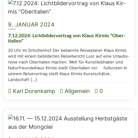
9. JANUAR 2024
7.12.2024: Licht­bil­der­vor­trag von Klaus Kir­mis “Ober­
ita­li­en”
20 Uhr im Schul­ten­hof Der bekann­te Rei­se­pla­ner Klaus Kir­mis
wird mit einem bebil­der­ten Rei­se­be­richt Lust auf eine Urlaubs­
rei­se nach Ober­ita­li­en machen. Welt für Kunst­lieb­ha­ber und
Natur­freun­de­Klaus Kir­mis stellt Ober­ita­li­en vor full­screen In
sei­nem Rei­se­vor­trag stellt Klaus Kir­mis Kunst­schät­ze,
Landschaft […]
Karl Dorenkamp
Allgemein
0