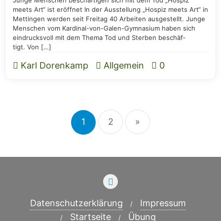
meets Art“ ist eröff­net In der Aus­stel­lung „Hos­piz meets Art“ in
Mett­in­gen wer­den seit Frei­tag 40 Arbei­ten aus­ge­stellt. Jun­ge
Men­schen vom Kar­­di­nal-von-Galen-Gym­na­­si­um haben sich
ein­drucks­voll mit dem The­ma Tod und Ster­ben beschäf­
tigt. Von […]
Karl Dorenkamp
Allgemein
0
1
2
»
Daten­schutz­er­klä­rung
Impres­sum
Start­sei­te
Übung