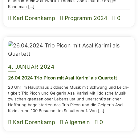
einem Inter­view ant­wor­tet Tho­mas Gsel­la auf die Fra­ge:
Kann man […]
Karl Dorenkamp
Programm 2024
0
4. JANUAR 2024
26.04.2024 Trio Picon mit Asal Kari­mi als Quartett
20 Uhr im Haupt­haus Jid­di­sche Musik mit Schwung und Leich­
tig­keit Trio Picon und Gei­ge­rin Asal Kari­mi Mit jid­di­sche Musik
zwi­schen gren­zen­lo­ser Lebens­lust und uner­schüt­ter­li­cher
Hoff­nung begeis­ter­ten das Trio Picon und die Gei­ge­rin Asal
Kari­mi rund 100 Besu­cher im Schul­ten­hof. Von […]
Karl Dorenkamp
Allgemein
0