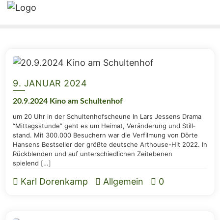
9. JANUAR 2024
20.9.2024 Kino am Schultenhof
um 20 Uhr in der Schul­ten­hof­scheu­ne In Lars Jes­sens Dra­ma
“Mit­tags­stun­de” geht es um Hei­mat, Ver­än­de­rung und Still­
stand. Mit 300.000 Besu­chern war die Ver­fil­mung von Dör­te
Han­sens Best­sel­ler der größ­te deut­sche Art­house-Hit 2022. In
Rück­blen­den und auf unter­schied­li­chen Zeit­ebe­nen
spielend […]
Karl Dorenkamp
Allgemein
0